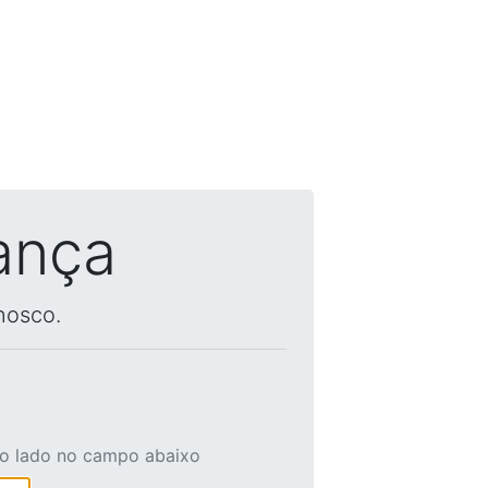
ança
nosco.
ao lado no campo abaixo