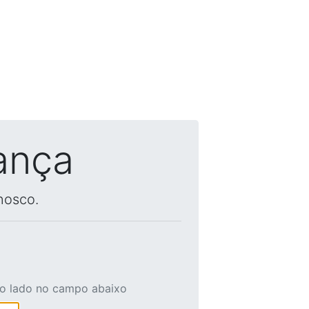
ança
nosco.
ao lado no campo abaixo