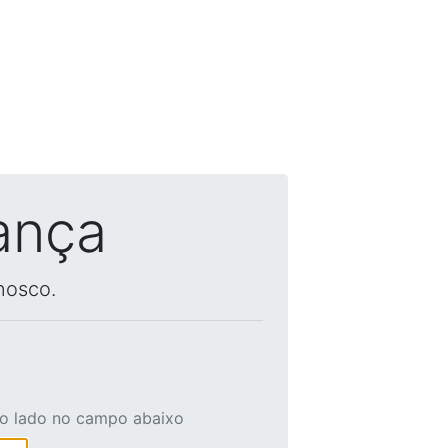
ança
nosco.
ao lado no campo abaixo